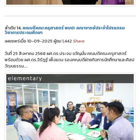
ลำดับ 14.
คณบดีคณะครุศาสตร์ พบปะ คณาจารย์ประจำโปรแกรม
วิชาการประถมศึกษา
เผยแพร่เมื่อ 10-09-2025 ผู้ชม 1,442
Share
วันที่ 25 สิงหาคม 2568 ผศ.ดร.ประจบ ขวัญมั่น คณบดีคณะครุศาสตร์
พร้อมด้วย ผศ.ดร.จิรัฎฐ์ เพ็งแดง รองคณบดีฝ่ายกิจการนักศึกษาและศิลป
วัฒนธรรม....