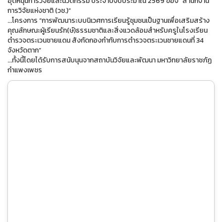
อุดหนุนการวิจัยและนวัตกรรม ประจำปีงบประมาณ 2569 ของ “สำนักงาน
การวิจัยแห่งชาติ (วช.)”
...โครงการ “การพัฒนาระบบนิเวศการเรียนรู้ชุมชนเป็นฐานเพื่อเสริมสร้าง
คุณลักษณะผู้เรียนรัก(ษ์)ธรรมชาติและสิ่งแวดล้อมสำหรับครูในโรงเรียน
ตำรวจตระเวนชายแดน สังกัดกองกำกับการตำรวจตระเวนชายแดนที่ 34
จังหวัดตาก”
...ทั้งนี้โดยได้รับการสนับนุนจากสถาบันวิจัยและพัฒนา มหาวิทยาลัยราชภัฏ
กำแพงเพชร