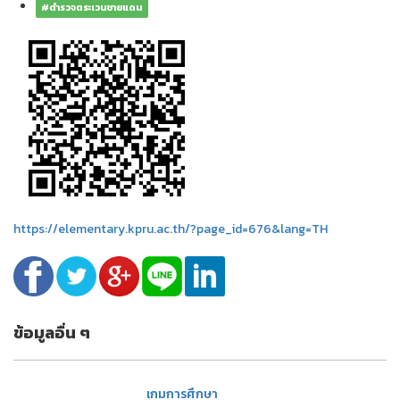
#ตำรวจตระเวนชายแดน
https://elementary.kpru.ac.th/?page_id=676&lang=TH
ข้อมูลอื่น ๆ
เกมการศึกษา