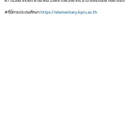
67 ในวันอาทิตย์ที่ 8 มีนาคม 2569 โดยวิทยากร อาจารย์ธีรฤทธิ์ กันยารอง
#ที่นี่การประถมศึกษา
https://elementary.kpru.ac.th