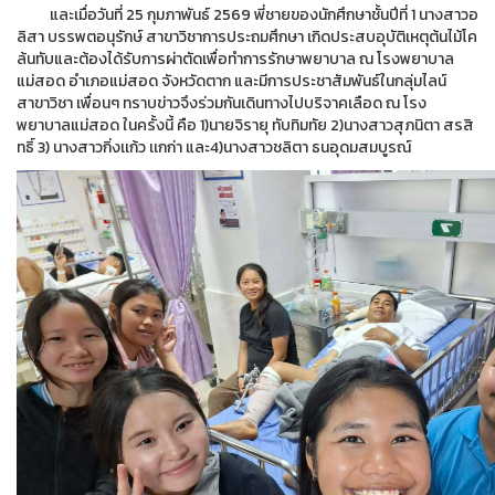
และเมื่อวันที่ 25 กุมภาพันธ์ 2569 พี่ชายของนักศึกษาชั้นปีที่ 1 นางสาวอ
ลิสา บรรพตอนุรักษ์ สาขาวิชาการประถมศึกษา เกิดประสบอุบัติเหตุต้นไม้โค
ล้นทับและต้องได้รับการผ่าตัดเพื่อทำการรักษาพยาบาล ณ โรงพยาบาล
แม่สอด อำเภอแม่สอด จังหวัดตาก และมีการประชาสัมพันธ์ในกลุ่มไลน์
สาขาวิชา เพื่อนๆ ทราบข่าวจึงร่วมกันเดินทางไปบริจาคเลือด ณ โรง
พยาบาลแม่สอด ในครั้งนี้ คือ 1)นายจิรายุ ทับทิมทัย 2)นางสาวสุภนิตา สรสิ
ทธิ์ 3) นางสาวกิ่งเเก้ว เเกก่า และ4)นางสาวชลิตา ธนอุดมสมบูรณ์