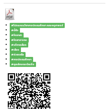
#โปรแกรมวิชาการประถมศึกษา คณะครุศาสตร์
#น้ำใจ
#จิตอาสา
#จิตสาธารณะ
#บริจาคเลือด
#เลือด
#ช่วยเหลือ
#การประถมศึกษา
#คุณลักษณะบัณฑิต