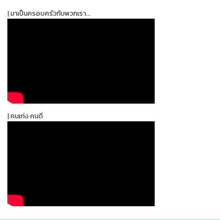
| มาเป็นครอบครัวกับพวกเรา...
| คนเก่ง คนดี