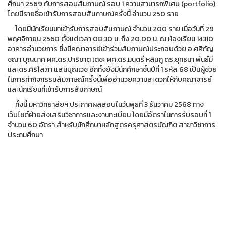
ศึกษา 2569 กับการสอบสัมภาษณ์ รอบ 1 ความสามารถพิเศษ (portfolio)
โดยมีรายชื่อเข้ารับการสอบสัมภาษณ์ครั้งนี้ จำนวน 250 ราย
โดยมีนักเรียนมาเข้ารับการสอบสัมภาษณ์ จำนวน 200 ราย เมื่อวันที่ 29
พฤศจิกายน 2568 ตั้งแต่เวลา 08.30 น. ถึง 20.00 น. ณ ห้องเรียน 14310
อาคารอำนวยการ ซึ่งมีคณาจารย์เข้าร่วมสัมภาษณ์ประกอบด้วย อ.ศศิกัญ
ชณา บุญนาค ผศ.ดร.ปาริชาต เตชะ ผศ.ดร.มนตรี หลินภู ดร.ยุทธนา พันธ์มี
และดร.ศิริโสภา แสนบุญเวช อีกทั้งยังมีนักศึกษาชั้นปีที่ 1 รหัส 68 เป็นผู้ช่วย
ในการทำกิจกรรมสัมภาษณ์ครั้งนี้เพื่ออำนวยความสะดวกให้กับคณาจารย์
และนักเรียนที่เข้ารับการสัมภาษณ์
ทั้งนี้ มหาวิทยาลัยฯ ประกาศผลสอบในวันพุธที่ 3 ธันวาคม 2568 ทาง
เว็บไซต์ฝ่ายส่งเสริมวิชาการและงานทะเบียน โดยมีอัตราในการรับรอบที่ 1
จำนวน 60 อัตรา สำหรับนักศึกษาหลักสูตรครุศาสตรบัณฑิต สาขาวิชาการ
ประถมศึกษา