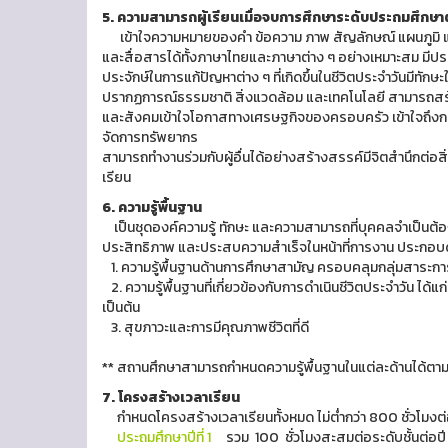
5. ความสามารถผู้เรียนเมื่อจบการศึกษาระดับประถมศึกษ
เข้าใจความหมายของคำ ข้อความ ภาพ สัญลักษณ์ แผนภูมิ แ
และสื่อสารได้ทั้งภาษาไทยและภาษาต่าง ๆ อย่างเหมาะสม มีประส
ประจักษ์ในการแก้ปัญหาต่าง ๆ ที่เกิดขึ้นในชีวิตประจำวันมีทั
ปรากฏการณ์ธรรมชาติ สิ่งแวดล้อม และเทคโนโลยี สามารถส
และสังคมเข้าใจโอกาสทางเศรษฐกิจของครอบครัว เข้าใจถึงกร
จัดการทรัพยากร
สามารถทำงานร่วมกับผู้อื่นได้อย่างสร้างสรรค์มีจิตสำนึกต่อ
เรียน
6. ความรู้พื้นฐาน
เป็นชุดองค์ความรู้ ทักษะ และความสามารถที่บุคคลจำเป็นต้องมี
ประสิทธิภาพ และประสบความสำเร็จในหน้าที่การงาน ประกอบ
1. ความรู้พื้นฐานด้านการศึกษาสามัญ ครอบคลุมกลุ่มสาระการ
2. ความรู้พื้นฐานที่เกี่ยวข้องกับการดำเนินชีวิตประจำวัน ได
เป็นต้น
3. สุขภาวะและการมีคุณภาพชีวิตที่ดี
** สถานศึกษาสามารถกำหนดความรู้พื้นฐานในแต่ละด้านได้ต
7. โครงสร้างเวลาเรียน
กำหนดโครงสร้างเวลาเรียนทั้งหมด ไม่ต่ำกว่า 800 ชั่วโมงต่อป
ประถมศึกษาปีที่ 1
รวม 100 ชั่วโมงสะสมต่อระดับชั้นต่อปี