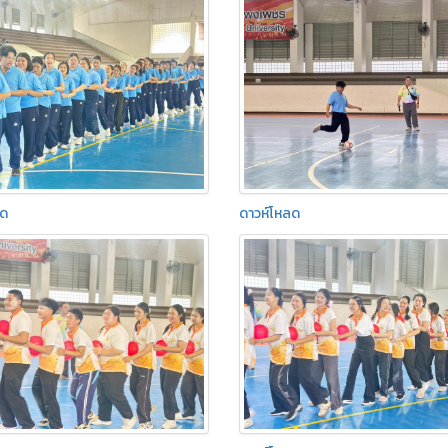
ลด
ดาวห์โหลด