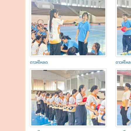
ดาวห์โหลด
ดาวห์โห