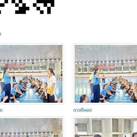
H
ลด
ดาวห์โหลด