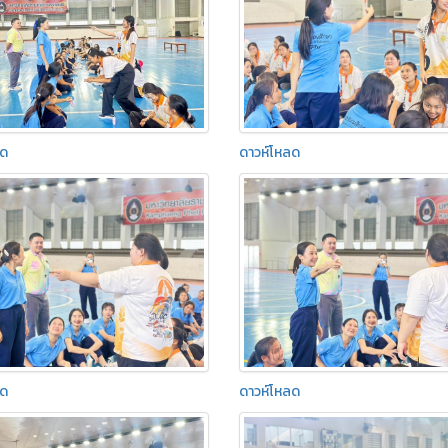
ลด
ดาวห์โหลด
ลด
ดาวห์โหลด