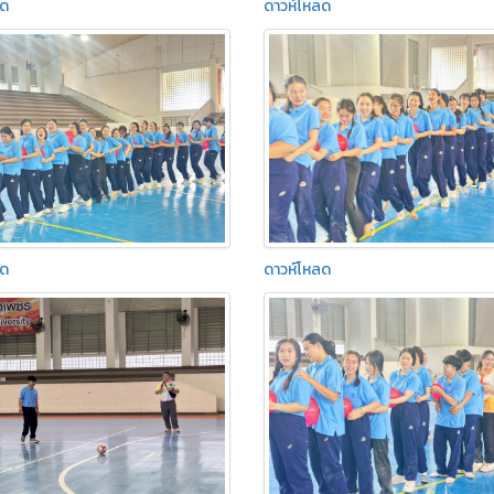
ลด
ดาวห์โหลด
ลด
ดาวห์โหลด