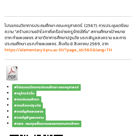
โปรแกรมวิชาการประถมศึกษา คณะครุศาสตร์. (2567). การประชุมเตรียม
ความ "สร้างความเข้าใจภาคีเครือข่ายครูรัก(ษ์)ถิ่น" สถานศึกษาเป้าหมาย
ตาก กำแพงเพชร สาขาวิชาการศึกษาปฐมวัย มรภ.พิบูลสงคราม และการ
ประถมศึกษา มรภ.กำแพงเพชร. สืบค้น 8 สิงหาคม 2569, จาก
https://elementary.kpru.ac.th/?page_id=560&lang=TH
#โปรแกรมวิชาการประถมศึกษา คณะครุศาสตร์
#ครูรัก(ษ์)ถิ่น
#การประถมศึกษา
#การศึกษาปฐมวัย
#ราชภัฏกำแพงเพชร
#ราชภัฏพิบูลสงคราม
#กสศ. กองทุนเพื่อความเสมอภาคทางการศึกษา