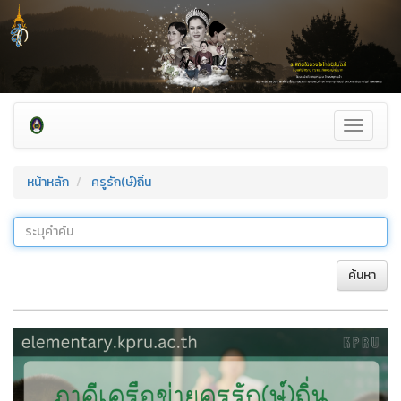
Toggle
navigati
หน้าหลัก
ครูรัก(ษ์)ถิ่น
ค้นหา