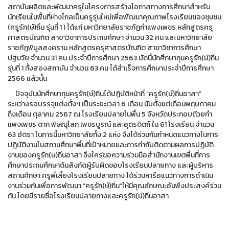
สถาบันผลิตและพัฒนาครูในโครงการสร้างโอกาสทางการศึกษาสําหรับ
นักเรียนในพื้นที่ห่างไกลเป็นครูรุ่นใหม่เพื่อพัฒนาคุณภาพโรงเรียนของชุมชน
(ครูรัก(ษ์)ถิ่น รุ่นที่ 1 ) ได้แก่ มหาวิทยาลัยราชภัฏกําแพงเพชร หลักสูตรครุ
ศาสตรบัณฑิต สาขาวิชาการประถมศึกษา จํานวน 32 คน และมหาวิทยาลัย
ราชภัฏพิบูลสงคราม หลักสูตรครุศาสตรบัณฑิต สาขาวิชาการศึกษา
ปฐมวัย จํานวน 31 คน ประจําปีการศึกษา 2563 บัดนี้นักศึกษาทุนครูรัก(ษ์)ถิ่น
รุ่นที่ 1 ทั้งสองสถาบัน จํานวน 63 คน ได้สําเร็จการศึกษาประจําปีการศึกษา
2566 แล้วนั้น
ปัจจุบันนักศึกษาทุนครูรัก(ษ์)ถิ่นได้ปฏิบัติหน้าที่ “ครูรัก(ษ์)ถิ่นอาสา”
ระหว่างรอบรรจุแต่งตั้งฯ เป็นระยะเวลา 6 เดือน นับตั้งแต่เดือนพฤษภาคม
ถึงเดือน ตุลาคม 2567 ณ โรงเรียนปลายในพื้น 5 จังหวัดประกอบด้วยกํา
แพงเพชร ตาก พิษณุโลก เพชรบูรณ์ และอุตรดิตถ์ ใน 61 โรงเรียน จํานวน
63 อัตรา ในการนี้มหาวิทยาลัยทั้ง 2 แห่ง จึงได้ร่วมกันกําหนดแนวทางในการ
ปฏิบัติงานในสถานศึกษาพื้นที่เป้าหมายและการกํากับติดตามผลการปฏิบัติ
งานของครูรัก(ษ)ถิ่นอาสา จึงใคร่ขอความร่วมมือสํานักงานเขตพื้นที่การ
ศึกษาประถมศึกษาต้นสังกัดผู้รับผิดชอบโรงเรียนปลายทาง และผู้บริหาร
สถานศึกษา ครูพี่เลี้ยงโรงเรียนปลายทาง ได้ร่วมหารือแนวทางการดําเนิน
งานร่วมกันเพื่อการพัฒนา “ครูรัก(ษ์)ถิ่น”ให้มีคุณลักษณะอันพึงประสงค์ร่วม
กัน โดยมีรายชื่อโรงเรียนปลายทางและครูรัก(ษ์)ถิ่นอาสา