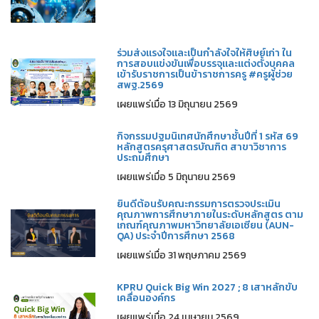
ร่วมส่งแรงใจและเป็นกำลังใจให้ศิษย์เก่า ใน
การสอบแข่งขันเพื่อบรรจุและแต่งตั้งบุคคล
เข้ารับราชการเป็นข้าราชการครู #ครูผู้ช่วย
สพฐ.2569
เผยแพร่เมื่อ 13 มิถุนายน 2569
กิจกรรมปฐมนิเทศนักศึกษาชั้นปีที่ 1 รหัส 69
หลักสูตรครุศาสตรบัณฑิต สาขาวิชาการ
ประถมศึกษา
เผยแพร่เมื่อ 5 มิถุนายน 2569
ยินดีต้อนรับคณะกรรมการตรวจประเมิน
คุณภาพการศึกษาภายในระดับหลักสูตร ตาม
เกณฑ์คุณภาพมหาวิทยาลัยเอเซียน (AUN-
QA) ประจำปีการศึกษา 2568
เผยแพร่เมื่อ 31 พฤษภาคม 2569
KPRU Quick Big Win 2027 ; 8 เสาหลักขับ
เคลื่อนองค์กร
เผยแพร่เมื่อ 24 เมษายน 2569