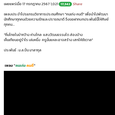
เผยแพร่เมื่อ 17 กรกฎาคม 2567
1,021
Share
17,342
เพลงประจำโปรแกรมวิชาการประถมศึกษา "คนเก่ง คนดี" เพื่อนำไปพัฒนา
นักศึกษาทุกคนด้วยความรักและปรารถนาดี จึงขอฝากบทประพันธ์นี้ให้ศิษย์
ทุกคน...
"ถิ่นไทยในป่ากว้าง ห่างไกล แสงวัฒนธรรมใด ส่องบ้าง
เห็นเทียนอยู่รำไร เล่มหนึ่ง ครูนั่นแหละอาจสร้าง เสกให้ชัชวาล"
ประพันธ์ : ม.ล.ปิ่น มาลากุล
เพลง "
คนเก่ง
คนดี
"