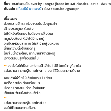
ที่มา
: คนเก่งคนดี Cover by Tongta jitdee (เพลง) Plastic Plastic : ช่อง
ต้นฉบับ
:
ศันสนีย์ นาคพงษ์
: ช่อง Youtube Jigsawpn
เนื้อเพลง
ด้วยความรักและห่วง ห่วงใยดังลูกแท้ๆ
เฝ้าอบรมดูแล ด้วยใจ
ไม่ได้หวังเงินทอง ไม่ต้องการสิ่งไหน
ครูหวังเพียงให้เจ้าได้มีความรู้
จะเป็นเหมือนสะพาน ให้เจ้าข้ามสู้จุดหมาย
นี่คือความตั้งใจของครู
โลกใบนี้กว้างใหญ่ มากมายที่เจ้าต้องรู้
เจ้าจงเรียนรู้เพื่อวันต่อไป
**
จงตั้งใจให้เป็นคนเก่งคนดี เจ้าไป ได้ดี โชคดี ครูก็สุขใจ
แต่อย่าเอาความรู้ไปคดโกงใคร จงใช้ชีวิตบนความดีงาม
คอยจ้ำจี้จำไช ให้เจ้านั้นอ่านนั้นเขียน
ผิดก็คอยเฝ้าเตือนเรื่อยมา
เจ้าคงคิดคงบ่น ว่าอะไรนักหนา
เด็กน้อยวันหนึ่งเจ้าจะเข้าใจ
**
แต่อย่าเอาความรู้ไปคดโกงใคร
จงใช้ชีวิตบนความดีงาม