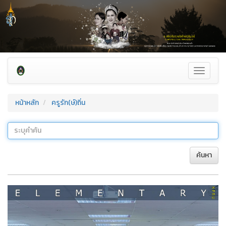
Toggle
navigati
หน้าหลัก
ครูรัก(ษ์)ถิ่น
ค้นหา