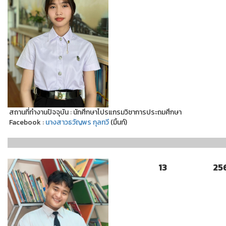
สถานที่ทำงานปัจจุบัน : นักศึกษาโปรแกรมวิชาการประถมศึกษา
Facebook :
นางสาวธวัญพร กุลทวี
(มิ้นท์)
13
25