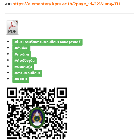
จาก
https://elementary.kpru.ac.th/?page_id=221&lang=TH
#โปรแกรมวิชาการประถมศึกษา คณะครุศาสตร์
#ทำเนียบ
#ศิษย์เก่า
#ศิษย์ปัจจุบัน
#ประธานรุ่น
#การประถมศึกษา
#KPRU