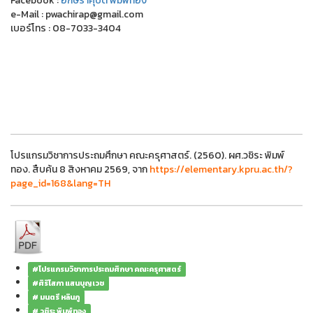
Facebook :
อักษราคุปต์ พิมพ์ทอง
e-Mail : pwachirap@gmail.com
เบอร์โทร : 08-7033-3404
โปรแกรมวิชาการประถมศึกษา คณะครุศาสตร์. (2560). ผศ.วชิระ พิมพ์
ทอง. สืบค้น 8 สิงหาคม 2569, จาก
https://elementary.kpru.ac.th/?
page_id=168&lang=TH
#โปรแกรมวิชาการประถมศึกษา คณะครุศาสตร์
#ศิริโสภา แสนบุญเวช
# มนตรี หลินภู
# วชิระ พิมพ์ทอง