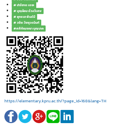
# ปาริชาต เตชะ
# บุญล้อม ด้วงวิเศษ
# ยุทธนา พันธ์มี
# วชิระ วิชชุวรนันท์
#ศศิกัญชณา บุญนาค
https://elementary.kpru.ac.th/?page_id=168&lang=TH