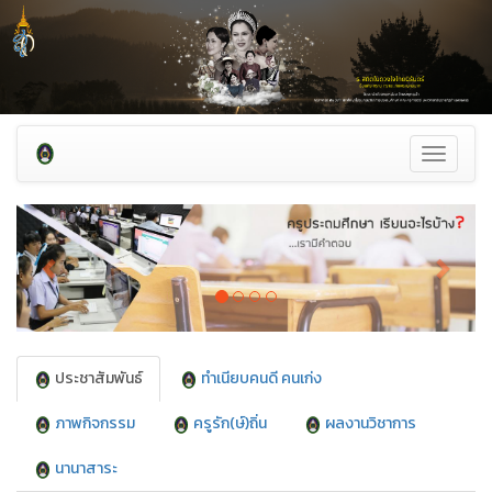
Toggle
navigati
Previous
Next
ประชาสัมพันธ์
ทำเนียบคนดี คนเก่ง
ภาพกิจกรรม
ครูรัก(ษ์)ถิ่น
ผลงานวิชาการ
นานาสาระ